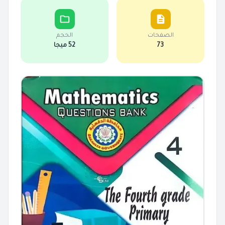
الصفحات
الحجم
73
52 ميجا