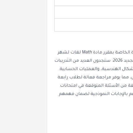
يتضمن ملف المراجعة هذا مجموعة كبيرة من التمارين والأسئلة الخاصة بمقرر مادة Math لغات لشهر
مايو 2026، والتي تساعد التلاميذ على فهم واستيعاب المنهج الجديد 2026. ستجدون العديد من التدريبات
أشكال الهندسية، والعمليات الحسابية.
ل، مما يوفر مراجعة فعالة لطلاب رابعة
فة من الأسئلة المتوقعة في امتحانات
دهم بالإجابات النموذجية لضمان فهمهم