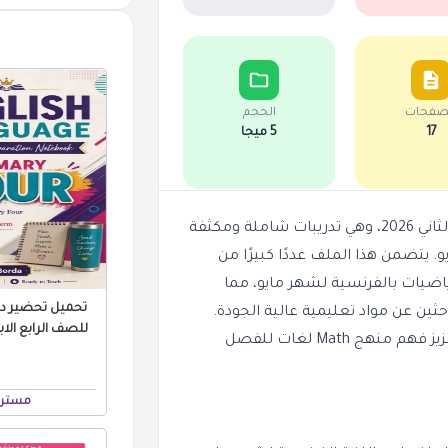
صفحات
الحجم
17
5 ميجا
نقدم لكم مراجعة Math بالفرنسية للصف الرابع الابتدائي الترم الثاني 2026، وهي تدريبات شاملة ومكثفة
يتضمن هذا الملف عددًا كبيرًا من
رياضيات بالفرنسية لشهر مايو، مما
تحميل تحضير درو
احثين عن مواد تعليمية عالية الجودة.
يمكنكم الآن تنزيل هذه المراجعة النهائية مجانًا بصيغة PDF لتعزيز فهم منهج Math لغات للفصل
مستر 