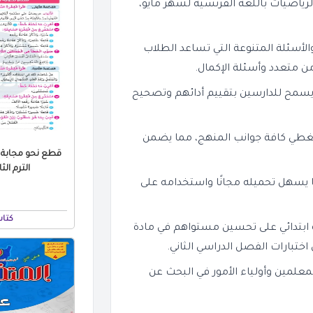
لرياضيات باللغة الفرنسية لشهر مايو،
لأسئلة المتنوعة التي تساعد الطلاب
من متعدد وأسئلة الإكمال.
يسمح للدارسين بتقييم أدائهم وتصحيح
 يغطي كافة جوانب المنهج، مما يضمن
قطع نحو مجابة ل
الترم الثاني 026
لملف بصيغة PDF، مما يسهل تحميله مجانًا واستخدامه على
كتاب
ابتدائي على تحسين مستواهم في مادة
علمين وأولياء الأمور في البحث عن