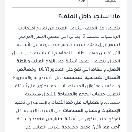
الصيغة
PDF
ماذا ستجد داخل الملف؟
يتضمن هذا الملف الشامل العديد من نماذج امتحانات
الرياضيات للصف 5 ابتدائي التي تغطي المقرر الدراسي
لشهر ابريل 2026. ستجد مجموعة متنوعة من الأسئلة
التي تقيس فهم الطلاب للمفاهيم الأساسية. على سبيل
المثال، يتضمن الملف أسئلة حول
الزوج المرتب ونقطة
الأصل
، و
النقاط التي تقع على المحاور (X, Y)
، و
خصائص
الأشكال الهندسية المجسمة
مثل الأسطوانة والمخروط
والمكعب ومتوازي المستطيلات. كما يحتوي على أسئلة
تتطلب
حساب الحجم والمساحة
لأشكال هندسية
متعددة، و
العمليات على خط الأعداد
، بالإضافة إلى
تحديد
الإحداثيات وحساب المسافات
على الشبكة البيانية. كل
نموذج اختبار يتكون من
أسئلة اختيار من متعدد
وأسئلة
"أجب عما يأتي"
، وكلها مصممة لتدريب الطلاب على