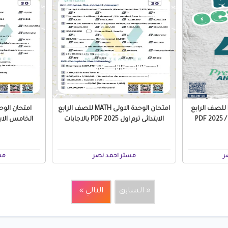
مراجعة شهر أكتوبر Math للصف الرابع
امتحان الوحدة الاولى MATH للصف الرابع
الابتدائى ترم اول 2025 PDF بالاجابات
ر
مستر احمد نصر
مس
« السابق
التالي »