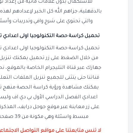
للاستكمال بدون علامات مائية من إعداد تو
بالدقهلية، جزاهم الله كل الخير لإعدادهم لهذه
والتي تحتوي على شرح وافي وتدريبات وأسئ
تحميل كراسة حصة التكنولوجيا اولى اعدادي ترم اول PDF شرح 
تحميل كراسة حصة التكنولوجيا اولى اعدادي ترم اول PDF شرح 
من خلال الضغط على زر تحميل يمكنك تنزيل ال
جهازك عبر قناة التليجرام الخاصة بالموقع، ن
قناتنا حتى يتثنى للجميع تنزيل الملفات التعل
يمكنك مشاهدة ورؤية كراسة الحصة منهج تكن
اعدادي الفصل الدراسي الأول بي دي اف ولي
على زر معاينة عبر موقع جوجل درايف، المذكر
مبسط واسئلة وهي مكونة من 39 صفحة وبحجم 4 ميجا فقط
لا تنس متابعتنا على مواقع التواصل الاجتماع