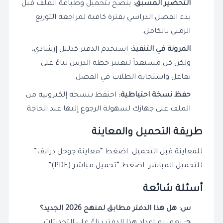
التحضير المسبق:
ينصح بتحميل وطباعة الملف قبل
بدء الفصل الدراسي بفترة كافية لمراجعة التوزيع
الزمني بالكامل.
المرونة في التنفيذ:
استخدم الدفتر كدليل إرشادي،
ولكن كن مستعداً لتغيير خطة الدرس بناءً على
تفاعل واستجابة الطلاب في الفصل.
حفظ نسخة احتياطية:
احتفظ بنسخة إلكترونية من
الملف على جهازك لسهولة الرجوع إليها عند الحاجة.
طريقة التحميل والمعاينة
للمعاينة قبل التحميل: اضغط “معاينة جوجل درايف”.
للتحميل المباشر: اضغط “تحميل مباشر (PDF)”.
أسئلة شائعة
س: هل هذا الدفتر مطابق لمنهج 2026 الجديد؟
ج:
نعم، تم إعداد هذا الدفتر بناءً على التحديثات