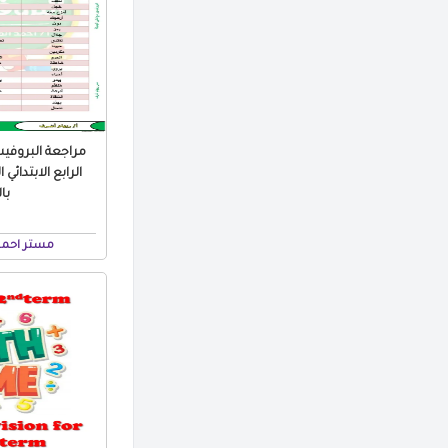
مراجعة البروفي
با
مستر احمد