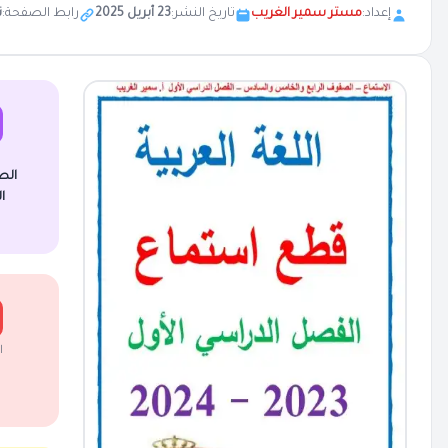
إعداد:
مستر سمير الغريب
تاريخ النشر:
23 أبريل 2025
رابط الصفحة:
ن
الص
ا
ا