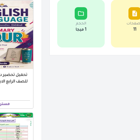
صفحات
الحجم
11
1 ميجا
تحميل تحضير درو
مستر 