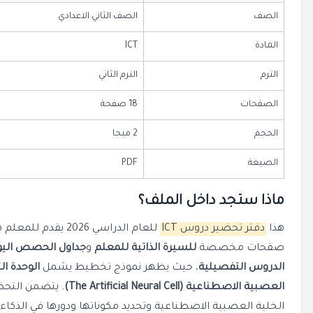
الصف
الصف الثاني الاعدادي
المادة
ICT
الترم
الترم الثاني
الصفحات
18 صفحة
الحجم
2 ميجا
الصيغة
PDF
ماذا ستجد داخل الملف؟
هذا
دفتر تحضير دروس ICT
للعام الدراسي 2026
صفحات مخصصة
للسيرة الذاتية للمعلم
و
جداول الحصص اليو
الدروس التفصيلية
، حيث يظهر نموذج تخطيط يشمل
الوحدة ال
العصبية الاصطناعية (The Artificial Neural Cell)
. يتضمن التح
الخلية العصبية الاصطناعية وتحديد مكوناتها ودورها في الذكا