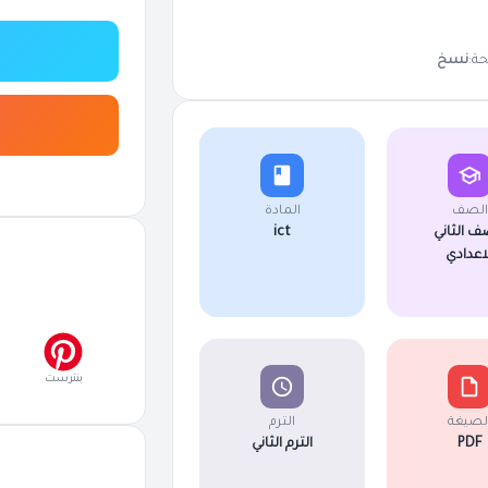
ة:
نسخ
الصف
المادة
ف الثاني
ict
لاعدادي
بنترست
لصيغة
الترم
PDF
الترم الثاني