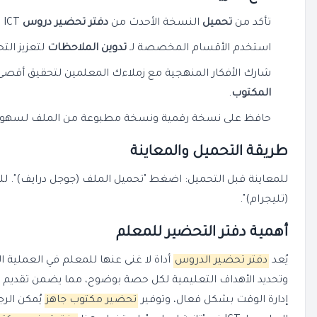
تأكد من
تحميل
النسخة الأحدث من
دفتر تحضير دروس
ICT لضمان التوافق مع منهج 2026.
استخدم الأقسام المخصصة لـ
تدوين الملاحظات
لتعزيز الت
شارك الأفكار المنهجية مع زملاءك المعلمين لتحقيق أقصى
المكتوب
.
حافظ على نسخة رقمية ونسخة مطبوعة من الملف لسهولة 
طريقة التحميل والمعاينة
للمعاينة قبل التحميل: اضغط "تحميل الملف (جوجل درايف)". ل
(تليجرام)".
أهمية دفتر التحضير للمعلم
يُعد
دفتر تحضير الدروس
أداة لا غنى عنها للمعلم في العملية ا
وتحديد الأهداف التعليمية لكل حصة بوضوح، مما يضمن تقديم
إدارة الوقت بشكل فعال، وتوفير
تحضير مكتوب جاهز
يُمكن الر