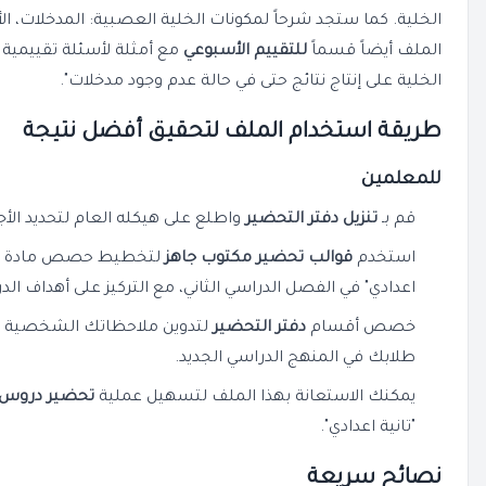
الخلية. كما ستجد شرحاً لمكونات الخلية العصبية: المدخلات، الأ
الملف أيضاً قسماً
للتقييم الأسبوعي
مع أمثلة لأسئلة تقييمية م
الخلية على إنتاج نتائج حتى في حالة عدم وجود مدخلات".
طريقة استخدام الملف لتحقيق أفضل نتيجة
للمعلمين
قم بـ
تنزيل دفتر التحضير
واطلع على هيكله العام لتحديد الأجز
استخدم
قوالب تحضير مكتوب جاهز
اعدادي" في الفصل الدراسي الثاني، مع التركيز على أهداف ال
خصص أقسام
دفتر التحضير
لتدوين ملاحظاتك الشخصية و
طلابك في المنهج الدراسي الجديد.
يمكنك الاستعانة بهذا الملف لتسهيل عملية
تحضير دروس ICT
"تانية اعدادي".
نصائح سريعة