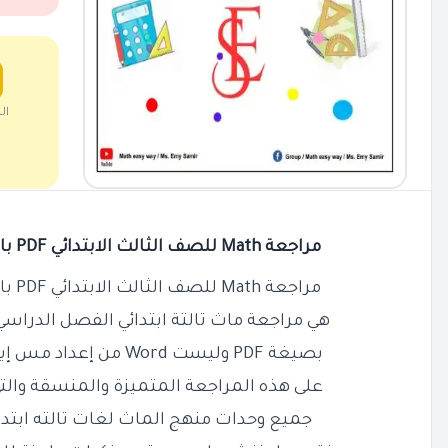
ال
مراجعة Math للصف الثالث الابتدائي PDF بالاجابات الترم الاول 2026
مراجعة Math للصف الثالث الابتدائي PDF بالاجابات الترم الاول 2026
هي مراجعة ماث تالتة ابتدائي الفصل الدراسي 
بصيغة PDF وليست Word من إعداد مس إيمان سمير جزاه الله خيرًا
على هذه المراجعة المتميزة والمنسقة والت
جميع وحدات منهج الماث لغات تالته ابتدائى ترم أول