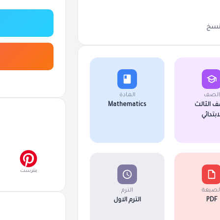
سخ
الصف
المادة
ف الثالث
Mathematics
لابتدائي
بنترست
لصيغة
الترم
PDF
الترم الاول