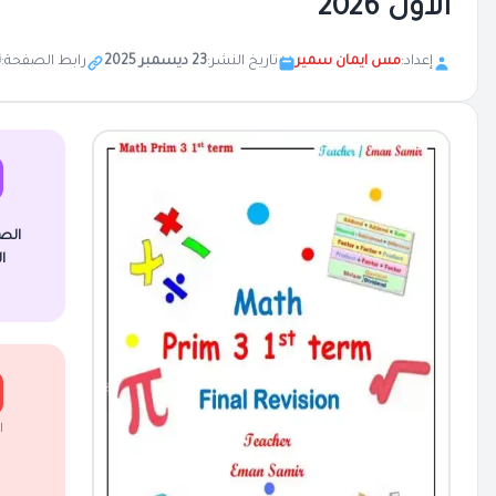
الاول 2026
إعداد:
مس ايمان سمير
تاريخ النشر:
23 ديسمبر 2025
رابط الصفحة:
ن
الص
ا
ا