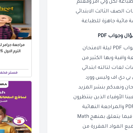
باعة لكل ولي أمر ومعلم
اث الصف الثالث الابتدائي
ة مائية جاهزة للطباعة
ل وجواب PDF
مراجعة جرامر لل
امتحان
الترم الاول 2026 PDF بالاجابات
 وافية وبها الكثير من
ث لغات لتالته ابتدائي
مستر محمد
ي بي دي اف وليس وورد
حان ونعدكم بنشر المزيد
نا الأوفياء الذين ينتظرون
ا يتعلق بمنهج Math
ميع المواد المقررة من