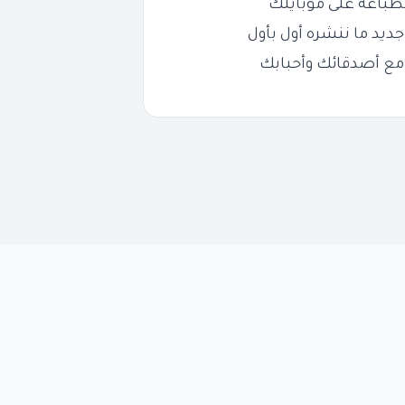
طباعة على موبايلك
ديد ما ننشره أول بأول
مع أصدقائك وأحبابك