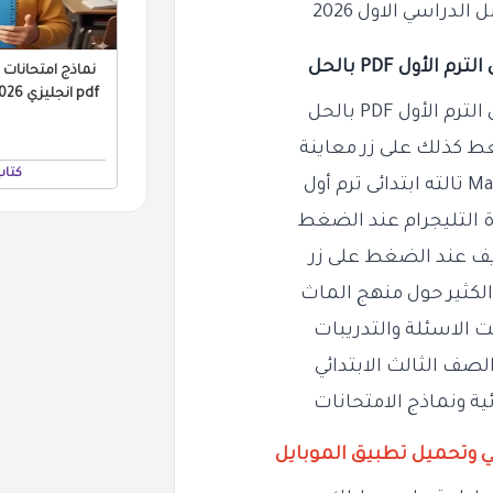
لدراسي الاول 2026
أول PDF بالحل
نماذج امتحانات ا
pdf انجليزي 2026 الترم الاول بالاجابات
أول PDF بالحل
ط كذلك على زر معاينة
كتاب
اة التليجرام عند الضغط
يف عند الضغط على زر
الكثير حول منهج الماث
يت الاسئلة والتدريبات
صف الثالث الابتدائي
ية ونماذج الامتحانات
ي وتحميل تطبيق الموبايل