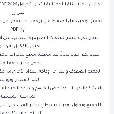
تحميل بنك أسئلة النحو تالتة ابتدائي ترم اول 2026 PDF بالاجابات والحل
على زر
تحميل او من خلال الضغط على زر معاينة للتمكن من تحم
أول PDF
فنحن نقوم بنشر الملفات التعليمية المجانية على أ
اختيار الأفضل له والي
نقدم لكم اليوم
مجانًا عبر موقعنا موقع مذكرات جاهز
يخص مقرر اللغة العرب
لجميع الصفوف والمراحل وكافة المواد الأخرى من مذ
ليلة الامتحان وبوكلي
الأسئلة والتدريبات وملخص المنهج ونماذج الامتحانات 
المراجعة المنسقة
للجميع ونحاول بقدر المستطاع توفير العديد من الم
تنزيلها والاستفادة من