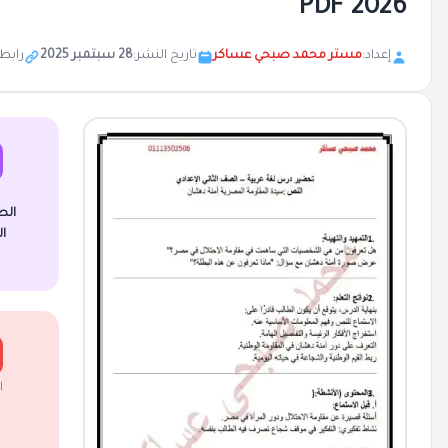
2026 PDF
إعداد:
مستر محمد صبحي عساكر
تاريخ النشر:
28 سبتمبر 2025
رابط
الص
ا
ا