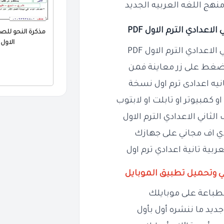
هج اللغه العربيه الجديد
عدادي الترم الاول PDF
مذكرة النحو للصف 
الاول 2026 DF
عدادي الترم الاول PDF
لضغط على زر معاينة فمن
يه اعدادى ترم اول نسخة
و كمبيوتر او تابلت او لابتوب
لثاني الاعدادي الترم الاول
دي اف مجاني على جهازك
بية تانية اعدادي ترم اول
ي وتحميل تطبيق الموبايل
طباعة على موبايلك
ديد ما ننشره أول بأول