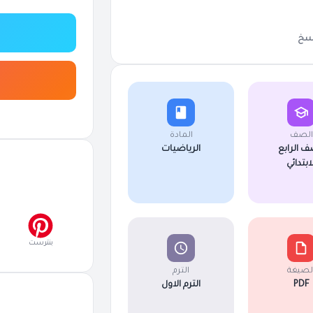
سخ
الصف
المادة
ف الرابع
الرياضيات
لابتدائي
بنترست
لصيغة
الترم
PDF
الترم الاول