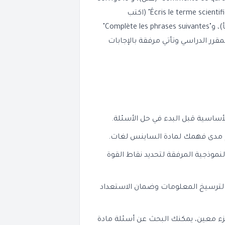
mot souligné" (صحح الكلمة التي تحتها خط)، بالإضافة إلى "Écris le terme scientifique" (اكتب
المصطلح العلمي)، و"Mets (✓) ou (X)" (ضع علامة صح أو خطأ)، و"Complète les phrases suivantes"
مقرر الدراسي وتأتي مرفقة بالإجابات
ساسية قبل البدء في حل الأسئلة.
ييم مدى فهمك لمادة الساينس لغات.
لنموذجية المرفقة لتحديد نقاط القوة
 لترسيخ المعلومات وضمان الاستعداد
 معين، يمكنك البحث عن أسئلة مادة