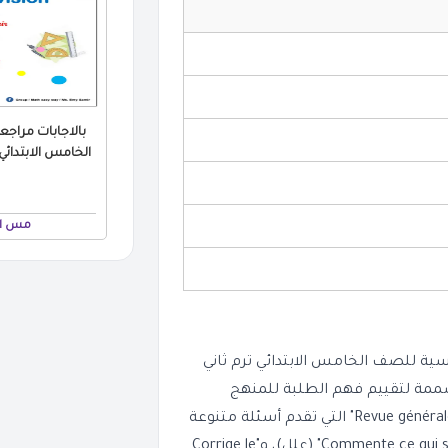
الخامس الابتدائي الترم 
مس اي
ف مراجعة مكثفة وفعالة لمادة Science بالفرنسية للصف الخامس الابتدائي ترم ثاني
المصممة لتقييم فهم الطلبة للمنهج
الدراسي. يحتوي الملف على أقسام مثل "Modèle d'examen" و "Revue générale" التي تقدم أسئلة متنوعة
تشمل "Choisis la bonne réponse" (اختر الإجابة الصحيحة)، و"Commente ce qui suit" (علل)، و"Corrige le