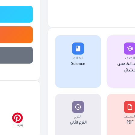
الصف
المادة
 الخامس
Science
لابتدائي
لصيغة
الترم
PDF
الترم الثاني
بنترست