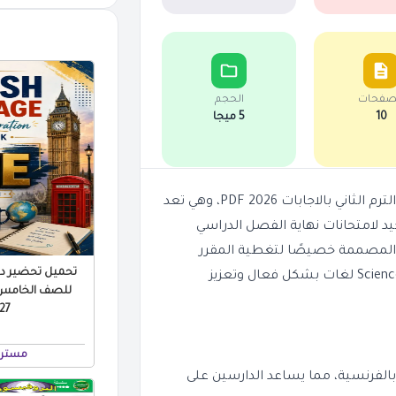
صفحات
الحجم
10
5 ميجا
نقدم لكم مراجعة Science بالفرنسية للصف الخامس الابتدائي الترم الثاني بالاجابات 2026 PDF، وهي تعد
يد لامتحانات نهاية الفصل الدراسي
ت المصممة خصيصًا لتغطية المقرر
تحميل تحضير درو
الدراسي لـ 5 ابتدائي، مما يوفر لهم فرصة لمراجعة منهج مادة Science لغات بشكل فعال وتعزيز
للصف الخامس ال
 PDF
مستر 
الفرنسية، مما يساعد الدارسين على