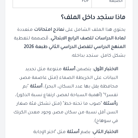
الصيغة
PDF
ماذا ستجد داخل الملف؟
يحتوي هذا الملف الشامل على
نماذج امتحانات
متعددة
لمادة الدراسات
للصف الرابع الابتدائي
، مُصممة لتغطية
المنهج الدراسي
للفصل الدراسي الثاني
طبعة 2026
بشكل كامل. ستجد بداخله:
الاختبار الأول:
يتضمن
أسئلة
متنوعة مثل تحديد
البيانات على الخريطة الصماء (مثل عاصمة مصر،
محافظة يقل بها عدد السكان، البحر)،
أسئلة
"بم
تفسر؟" (أهمية السياحة لمصر، ارتفاع نسبة الذكور)،
و
أسئلة
"صوب ما تحته خط" (مثل تشكل فئة صغار
السن أقل نسبة من سكان مصر، وجود معدن الكرنك
في سوهاج).
الاختبار الثاني:
يضم
أسئلة
مثل "اختر الإجابة