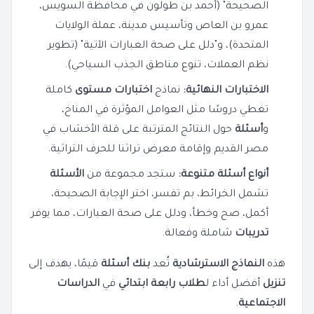
الصحيحة" (أحمد بن طولون في محافظة السويس،
عمرو بن العاص وتأسيس مدينة، عملة الولايات
المتحدة)، و"دلل على صحة العبارات الآتية" (تطوير
نظم العملات، تنوع مناطق الجذب السياحي).
الاختبارات النهائية:
نماذج
اختبارات مستوى
كاملة
تغطي دروسًا مثل العوامل المؤثرة في المناخ،
و
أسئلة
حول النتائج المترتبة على قلة الأخشاب في
مصر القديم وإقامة معرض تراثنا للحرف التراثية.
أنواع أسئلة متنوعة:
ستجد مجموعة من
الأسئلة
تشمل الخرائط، بم تفسر، اختر الإجابة الصحيحة،
أكمل، صح وخطأ، ودلل على صحة العبارات، مما يوفر
تدريبات
شاملة وفعالة.
هذه
النماذج الاسترشادية
تُعد
بنك أسئلة
قيمًا، يهدف إلى
تنزيل
أفضل أداء ل
طلاب
رابعة ابتدائي
في
الدراسات
الاجتماعية
.