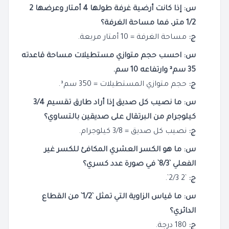
س: إذا كانت أرضية غرفة طولها 4 أمتار وعرضها 2
1/2 متر، فما مساحة الغرفة؟
ج:
مساحة الغرفة = 10 أمتار مربعة.
س: احسب حجم متوازي مستطيلات مساحة قاعدته
35 سم² وارتفاعه 10 سم.
ج:
حجم متوازي المستطيلات = 350 سم³.
س: ما نصيب كل صديق إذا أراد طارق تقسيم 3/4
كيلوجرام من البرتقال على صديقين بالتساوي؟
ج:
نصيب كل صديق = 3/8 كيلوجرام.
س: ما هو الكسر العشري المكافئ للكسر غير
الفعلي `8/3` في صورة عدد كسري؟
ج:
`2 2/3`.
س: ما قياس الزاوية التي تمثل `1/2` من القطاع
الدائري؟
ج:
180 درجة.