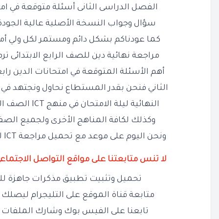
الفصل الدراسى الثانى أسئلة متوقعة في امت
سؤال وجواب النسخة الأصلية عالية الجودة
كما عودناكم بشكل دائم ومستمر لكل ولي أم
مراجعة نهائية دين للصف
الرابع الابتدائى ترم ثانى PDF م
أهم الأسئلة المتوقعة في امتحانات الدين
راب
الثاني فنحن بقدر المستطاع نحاول ونجتهد في ت
النهائية ليلة الامتحان في منهج ICT الصف
ال
وكذلك لكافة المناهج الأخرى ولجميع الصف
ونحن اليوم على موعد مع تحميل مراجعة ICT لغات رابعة ابتدائي ترم ثاني
لا تنس متابعتنا على مواقع التواصل الاجتماع
تحميل وتثبيت تطبيق مذكرات جاهزة لل
متابعة قناة الموقع على التليجرام ليصلك ج
تابعنا على الفيس بوك وشارك الملفات 