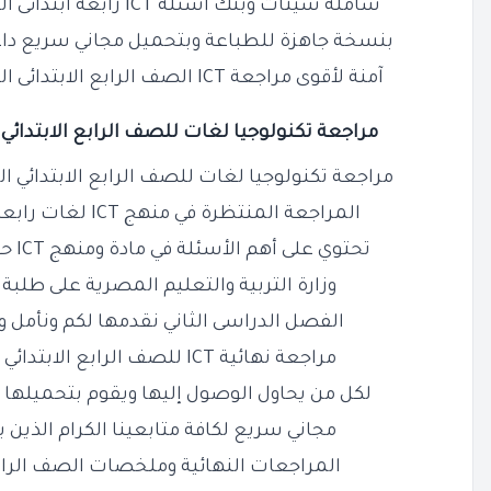
شاملة شيتات وبنك أسئلة ICT رابعة ابتدائى الترم الثاني نقدمها لكم مجانًا
بنسخة جاهزة للطباعة وبتحميل مجاني سريع دا
آمنة لأقوى مراجعة ICT الصف الرابع الابتدائى الفصل الدراسي الثاني س و ج
مراجعة تكنولوجيا لغات للصف
الرابع
الابتدائي 
مراجعة تكنولوجيا لغات للصف الرابع الابتدائي الفصل 
المراجعة المنتظرة في منهج ICT لغات رابعة ابتدائي الترم الثاني والتي
تحتوي على أهم الأسئلة في مادة ومنهج ICT حسب مواصفات وتعديلات
وزارة التربية والتعليم المصرية على طلبة 
الفصل الدراسى الثاني نقدمها لكم ونأمل ون
مراجعة نهائية ICT للصف الرابع الابتدائي ترم ثاني سؤال وجواب،
لكل من يحاول الوصول إليها ويقوم بتحميلها 
مجاني سريع لكافة متابعينا الكرام الذين 
المراجعات النهائية وملخصات الصف الرابع ا