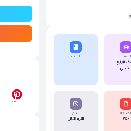
الصف
المادة
ف الرابع
ict
لابتدائي
بنترست
لصيغة
الترم
PDF
الترم الثاني