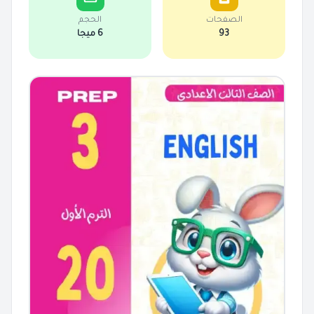
الصفحات
الحجم
93
6 ميجا