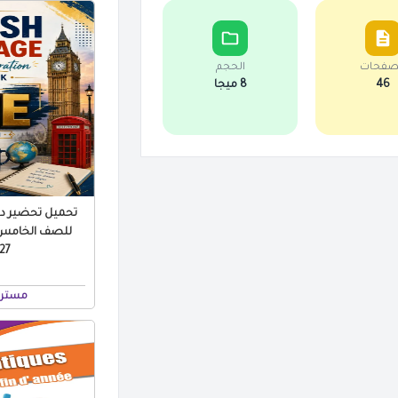
صفحات
الحجم
46
8 ميجا
تحميل تحضير درو
للصف الخامس ال
 PDF
مستر 