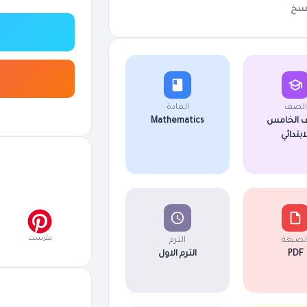
سخ
الصف
المادة
 الخامس
Mathematics
لابتدائي
بنترست
لصيغة
الترم
PDF
الترم الاول