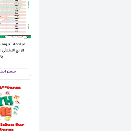
مراجعة البروفي
با
مستر احمد