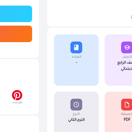
الصف
المادة
ف الرابع
-
لابتدائي
بنترست
لصيغة
الترم
PDF
الترم الثاني