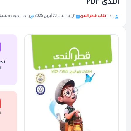
الندى PDF
إعداد:
كتاب قطر الندى
تاريخ النشر:
23 أبريل 2025
رابط الصفحة:
نسخ
الص
ا
ا