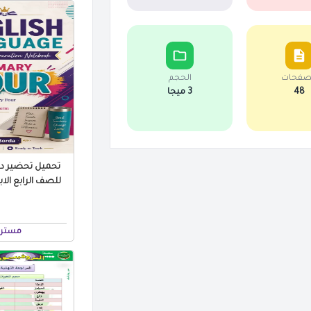
صفحات
الحجم
48
3 ميجا
تحميل تحضير درو
مستر 