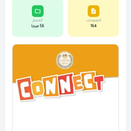
الصفحات
الحجم
164
56 ميجا