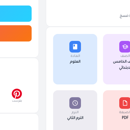
:
نسخ
الصف
المادة
 الخامس
العلوم
لابتدائي
بنترست
لصيغة
الترم
PDF
الترم الثاني