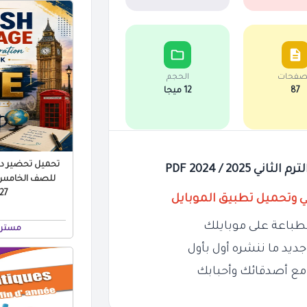
صفحات
الحجم
87
12 ميجا
تحميل تحضير درو
20 / 2024 PDF
للصف الخامس ال
 PDF
ي وتحميل تطبيق الموبايل
طباعة على موبايلك
مستر 
ديد ما ننشره أول بأول
مع أصدقائك وأحبابك