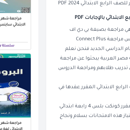
بتدائي بالإجابات PDF
مراجعة شهر اك
الابتدائي ساينس 2024 PDF بالاجا
هي مراجعة بصيغة بي دي اف
وس
مراجعة Connect Plus
سلسلة Brain academy
 مصر العربية يبحثوا عن مراجعة
بتدائي لشهر أكتوبر 2023 PDF من أجل تدريب طلابهم ومراجعة الدروس
ابع الابتدائي المقرر عقدها في
 بلس 4 رابعة ابتدائي
ياز
هذه الامتحانات بسلام ونجاح
مراجعة شهر اك
الابتدائي لغة عربية 2024 ب