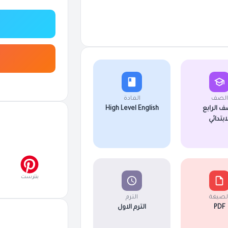
الصف
المادة
ف الرابع
High Level English
لابتدائي
بنترست
لصيغة
الترم
PDF
الترم الاول