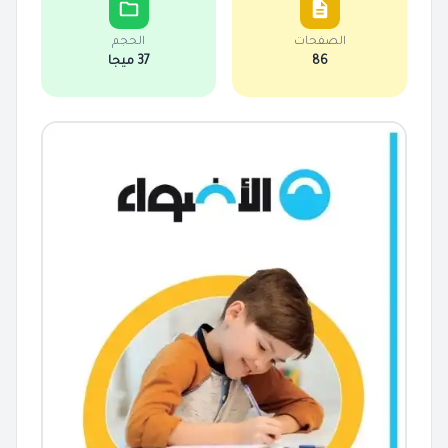
الصفحات
الحجم
86
37 ميجا