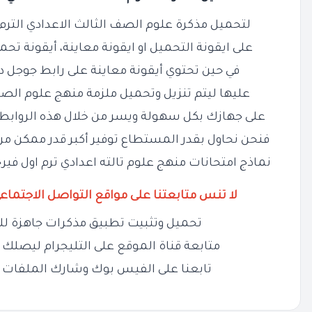
لتحميل مذكرة علوم الصف الثالث الاعدادي الترم الاول 2024 من خل
على ايقونة التحميل او ايقونة معاينة، أيقونة تحم
في حين تحتوي أيقونة معاينة على رابط جوجل 
عليها ليتم تنزيل وتحميل ملزمة منهج علوم الصف 
على جهازك بكل سهولة ويسر من خلال هذه الروابط 
فنحن نحاول بقدر المستطاع توفير أكبر قدر ممكن من
نماذج امتحانات منهج علوم تالته اعدادي ترم اول ف
لا تنس متابعتنا على مواقع التواصل الاجتماع
تحميل وتثبيت تطبيق مذكرات جاهزة لل
متابعة قناة الموقع على التليجرام ليصلك ج
تابعنا على الفيس بوك وشارك الملفات 