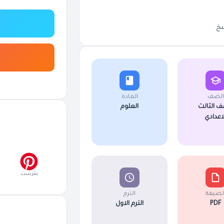
خ
الصف
المادة
ف الثالث
العلوم
لاعدادي
بنترست
لصيغة
الترم
PDF
الترم الاول