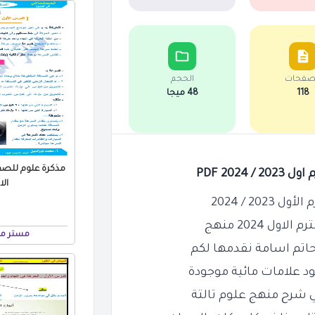
صفحات
الحجم
118
48 ميجا
مذكرة علوم للصف 
202 PDF
الاو
20 / 2024
 2024 منهج
مستر مح
حاتم اسامة نقدمها لكم
د علامات مائية موجودة
ي شرح منهج علوم تالتة