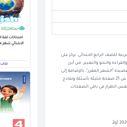
امتحانات لغة ا
 أبريل 2026 لمنهج اللغة العربية للصف الرابع الابتدائي. يركز على
راءة والنحو والتعبير. من أبرز
كتاب 
صيدة "الشعر المقرر"، بالإضافة إلى
تمارين رفع الفاعل المثنى، الإملاء، والتعبير الكتابي. الملف عبارة عن 21 صفحة مليئة بأسئلة ونماذج
بنفس الطراز في باقي الصفحات.