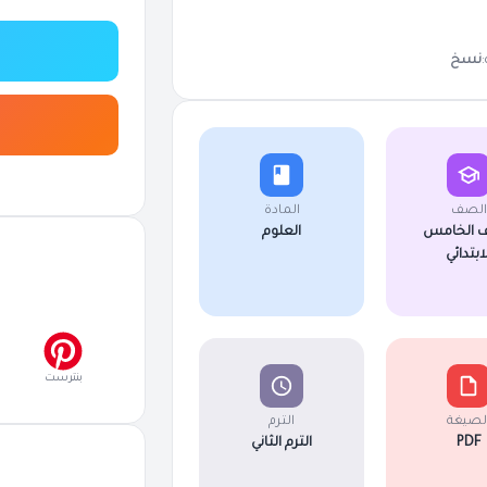
نسخ
الصف
المادة
 الخامس
العلوم
لابتدائي
بنترست
لصيغة
الترم
PDF
الترم الثاني