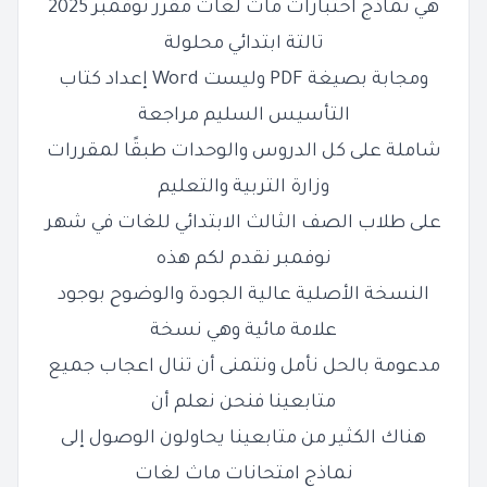
هي نماذج اختبارات ماث لغات مقرر نوفمبر 2025
تالتة ابتدائي محلولة
ومجابة بصيغة PDF وليست Word إعداد كتاب
التأسيس السليم مراجعة
شاملة على كل الدروس والوحدات طبقًا لمقررات
وزارة التربية والتعليم
على طلاب الصف الثالث الابتدائي للغات في شهر
نوفمبر نقدم لكم هذه
النسخة الأصلية عالية الجودة والوضوح بوجود
علامة مائية وهي نسخة
مدعومة بالحل نأمل ونتمنى أن تنال اعجاب جميع
متابعينا فنحن نعلم أن
هناك الكثير من متابعينا يحاولون الوصول إلى
نماذج امتحانات ماث لغات