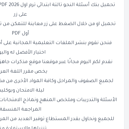
تحميل بنك أسئلة النحو تالتة ابتدائي ترم اول 2026 PDF بالاجابات والحل
على زر
تحميل او من خلال الضغط على زر معاينة للتمكن من تحم
أول PDF
فنحن نقوم بنشر الملفات التعليمية المجانية على أ
اختيار الأفضل له والي
نقدم لكم اليوم
مجانًا عبر موقعنا موقع مذكرات جاهز
يخص مقرر اللغة العرب
لجميع الصفوف والمراحل وكافة المواد الأخرى من مذ
ليلة الامتحان وبوكلي
الأسئلة والتدريبات وملخص المنهج ونماذج الامتحانات 
المراجعة المنسقة
للجميع ونحاول بقدر المستطاع توفير العديد من الم
تنزيلها والاستفادة من