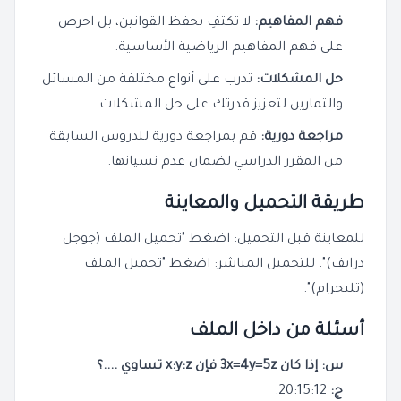
فهم المفاهيم:
لا تكتفِ بحفظ القوانين، بل احرص
على فهم المفاهيم الرياضية الأساسية.
حل المشكلات:
تدرب على أنواع مختلفة من المسائل
والتمارين لتعزيز قدرتك على حل المشكلات.
مراجعة دورية:
قم بمراجعة دورية للدروس السابقة
من المقرر الدراسي لضمان عدم نسيانها.
طريقة التحميل والمعاينة
للمعاينة قبل التحميل: اضغط "تحميل الملف (جوجل
درايف)". للتحميل المباشر: اضغط "تحميل الملف
(تليجرام)".
أسئلة من داخل الملف
س: إذا كان 3x=4y=5z فإن x:y:z تساوي ....؟
ج:
20:15:12.