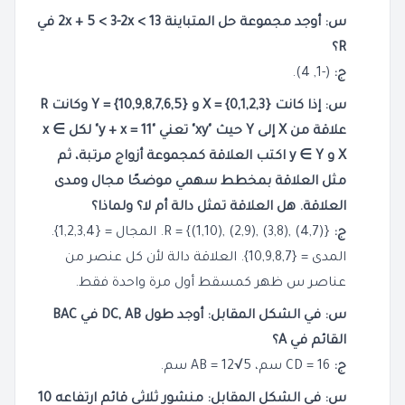
س: أوجد مجموعة حل المتباينة 13 > 2x + 5 < 3-2x في
R؟
ج:
(-1, 4).
س: إذا كانت {0,1,2,3} = X و {10,9,8,7,6,5} = Y وكانت R
علاقة من X إلى Y حيث "xy" تعني "y + x = 11" لكل x ∈
X و y ∈ Y اكتب العلاقة كمجموعة أزواج مرتبة، ثم
مثل العلاقة بمخطط سهمي موضحًا مجال ومدى
العلاقة. هل العلاقة تمثل دالة أم لا؟ ولماذا؟
ج:
R = {(1,10), (2,9), (3,8), (4,7)}. المجال = {1,2,3,4}.
المدى = {10,9,8,7}. العلاقة دالة لأن كل عنصر من
عناصر س ظهر كمسقط أول مرة واحدة فقط.
س: في الشكل المقابل: أوجد طول DC, AB في BAC
القائم في A؟
ج:
CD = 16 سم، AB = 12√5 سم.
س: في الشكل المقابل: منشور ثلاثي قائم ارتفاعه 10