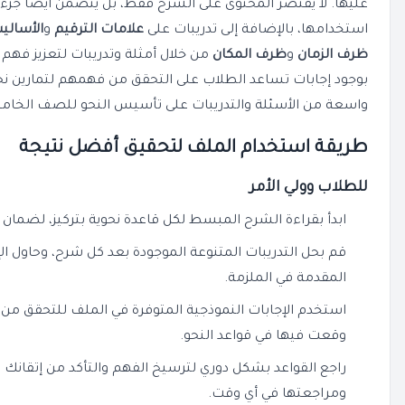
عليها. لا يقتصر المحتوى على الشرح فقط، بل يتضمن أيضاً جزءاً 
استخدامها، بالإضافة إلى تدريبات على
علامات الترقيم
و
الأساليب
ظرف الزمان
و
ظرف المكان
من خلال أمثلة وتدريبات لتعزيز فهم م
بوجود إجابات تساعد الطلاب على التحقق من فهمهم لتمارين نح
واسعة من الأسئلة والتدريبات على تأسيس النحو للصف الخامس الا
طريقة استخدام الملف لتحقيق أفضل نتيجة
للطلاب وولي الأمر
ابدأ بقراءة الشرح المبسط لكل قاعدة نحوية بتركيز، لضمان
قم بحل التدريبات المتنوعة الموجودة بعد كل شرح، وحاول ا
المقدمة في الملزمة.
استخدم الإجابات النموذجية المتوفرة في الملف للتحقق م
وقعت فيها في قواعد النحو.
راجع القواعد بشكل دوري لترسيخ الفهم والتأكد من إتقانك لم
ومراجعتها في أي وقت.