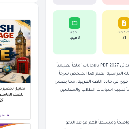
صفحات
الحجم
21
3 ميجا
تعتبر "مذكرة طالع خامسة لتأسيس النحو للصف الخامس الابتدائي 2027 PDF بالاجابات" ملفاً تعليمياً
لة الدراسية. يقدم هذا الملخص شرحاً
قوي في مادة اللغة العربية، مما يضمن
تحميل تحضير درو
 لتلبية احتياجات الطلاب والمعلمين
للصف الخامس ال
 PDF
مستر 
واضحاً ومبسطاً لأهم قواعد النحو