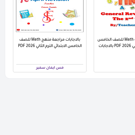
مراجعة التقييمات Math للصف الخامس
بالاجابات مراجعة منهج Math للصف
جابات
الخامس الابتدائي الترم الثاني 2026 PDF
مس ايمان سمير