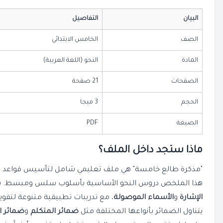
البيان
التفاصيل
الصف
الخامس الابتدائي
المادة
النحو (اللغة العربية)
الصفحات
21 صفحة
الحجم
3 ميجا
الصيغة
PDF
ماذا ستجد داخل الملف؟
"مذكرة طالع خامسة" هي ملف تعليمي شامل لتأسيس قواعد ال
هذا الملخص دروس النحو الأساسية بأسلوب سلس ومبسط. ستج
الإشارة
و
الأسماء الموصولة
، مع تدريبات تطبيقية متنوعة لتقوي
يتناول الضمائر بأنواعها المختلفة مثل
ضمائر المتكلم
و
ضمائر 