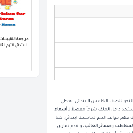
الابتدائي الترم الثاني 2026 PDF بالا
نحو للصف الخامس الابتدائي. يغطي
د داخل الملف شرحاً مفصلاً لـ
أسماء
ة فهم قواعد النحو لخامسة ابتدائي. كما
المخاطب
و
ضمائر الغائب
، ويقدم تمارين