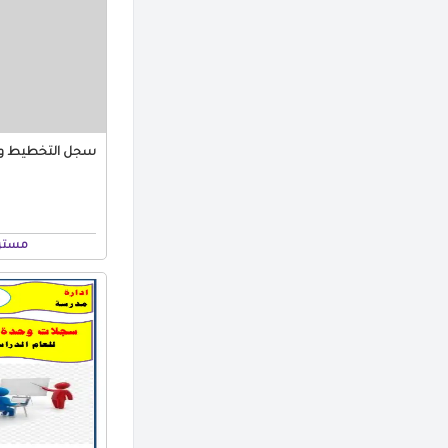
سجل التخطيط وا
مستر 