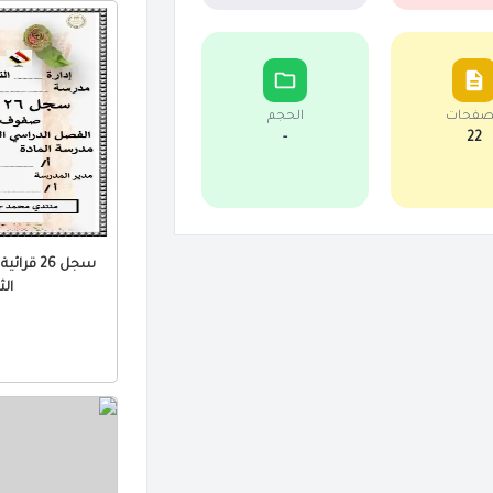
صفحات
الحجم
-
22
سجل 26 ق
الثا