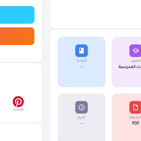
الصف
المادة
ت المدرسية
-
بنترست
لصيغة
الترم
-
PDF