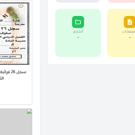
صفحات
الحجم
-
-
سجل 26 ق
الثا