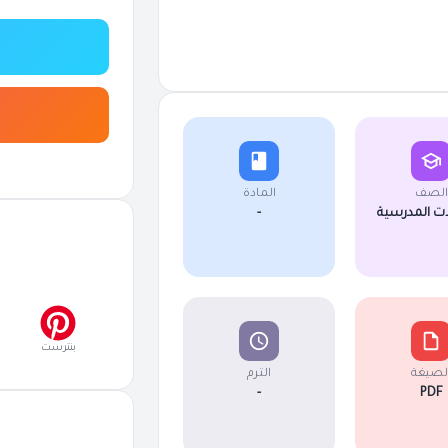
الصف
المادة
ت المدرسية
-
بنترست
لصيغة
الترم
-
PDF