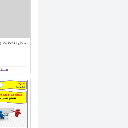
سجل التخطيط وا
مستر 