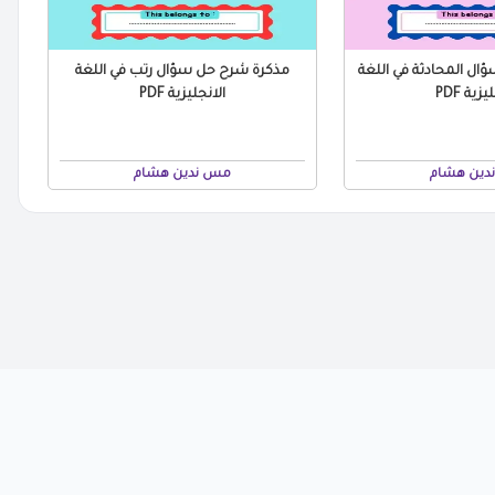
ل المحادثة في اللغة
مذكرة شرح حل سؤال رتب في اللغة
زية PDF
الانجليزية PDF
دين هشام
مس ندين هشام