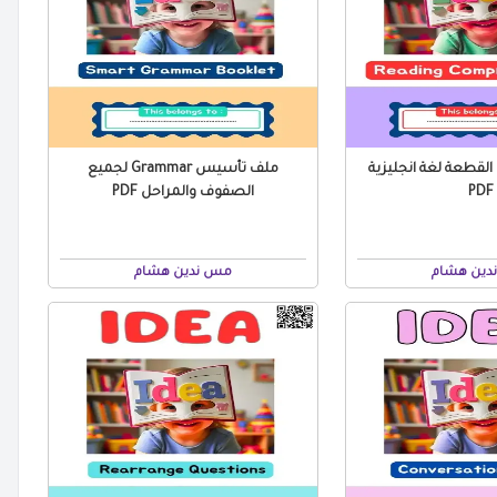
لقطعة لغة انجليزية
ملف تأسيس Grammar لجميع
PDF
الصفوف والمراحل PDF
دين هشام
مس ندين هشام