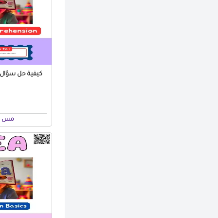
كيفية حل سؤال ا
مس ن