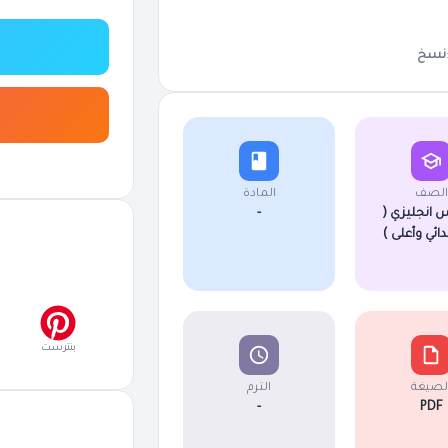
نسخ
الصف
المادة
 انجليزي (
-
دائي وأعلى )
بنترست
لصيغة
الترم
-
PDF