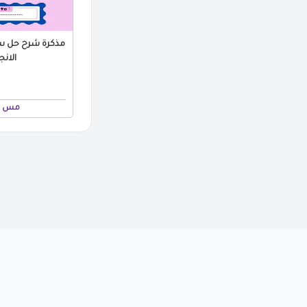
مذكرة شرح حل سؤا
الانجلي
مس ن