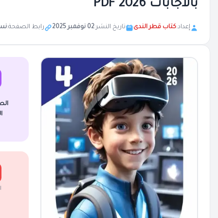
بالاجابات 2026 PDF
إعداد:
كتاب قطر الندى
تاريخ النشر:
02 نوفمبر 2025
رابط الصفحة:
نس
الص
ا
ا