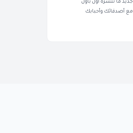
ديد ما ننشره أول بأول
مع أصدقائك وأحبابك