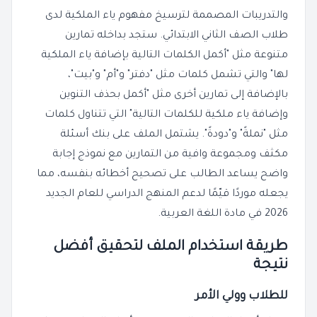
والتدريبات المصممة لترسيخ مفهوم ياء الملكية لدى
طلاب الصف الثاني الابتدائي. ستجد بداخله تمارين
متنوعة مثل "أكمل الكلمات التالية بإضافة ياء الملكية
لها" والتي تشمل كلمات مثل "دفتر" و"أم" و"بيت"،
بالإضافة إلى تمارين أخرى مثل "أكمل بحذف التنوين
وإضافة ياء ملكية للكلمات التالية" التي تتناول كلمات
مثل "نملةً" و"دودةً". يشتمل الملف على بنك أسئلة
مكثف ومجموعة وافية من التمارين مع نموذج إجابة
واضح يساعد الطالب على تصحيح أخطائه بنفسه، مما
يجعله موردًا قيّمًا لدعم المنهج الدراسي للعام الجديد
2026 في مادة اللغة العربية.
طريقة استخدام الملف لتحقيق أفضل
نتيجة
للطلاب وولي الأمر