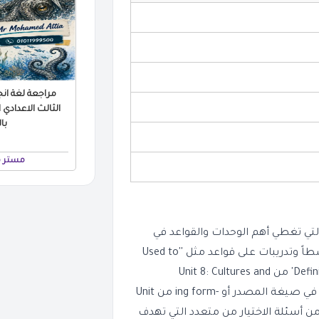
مراجعة لغة انج
با
مستر 
التي تغطي أهم الوحدات والقواعد في
منهج اللغة الإنجليزية للصف الثالث الاعدادي. ستجد شرحاً مبسطاً وتدريبات على قواعد مثل 'Used to'
for past habits من Unit 7: Sports، وقواعد 'Defining Relative Clauses' من Unit 8: Cultures and
Traditions، بالإضافة إلى قائمة بأهم الأفعال التي تتبعها أفعال في صيغة المصدر أو -ing form من Unit
موعة كبيرة من أسئلة الاختيار من متعدد التي تهدف