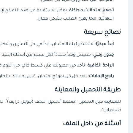
الجوانب التي تحتاج إلى مزيد من الشرح.
تجهيز امتحانات محاكاة:
يمكن الاستفادة من هذه النماذج لإن
النهائية، مما يهيئ الطلاب بشكل فعال.
نصائح سريعة
ابدأ مبكرًا:
لا تنتظر ليلة الامتحان، ابدأ في حل التمارين والاختب
جدول زمني:
خصص وقتاً محدداً لكل قسم من أسئلة اللغة الإ
الراحة الكافية:
تأكد من حصولك على قسط كافٍ من النوم قبل أ
راجع الإجابات:
بعد حل كل نموذج امتحان، قارن إجاباتك بالحلول
طريقة التحميل والمعاينة
للمعاينة قبل التحميل: اضغط "تحميل الملف (جوجل درايف)". ل
(تليجرام)".
أسئلة من داخل الملف