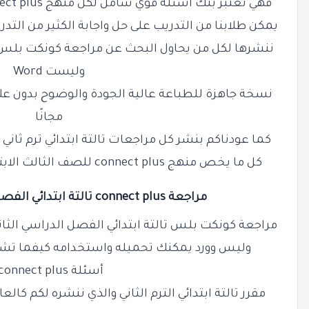
فهي تعتبر بنك أسئلة قوي شامل لكل منهج
ect plus
يمكن طلابنا من التدريب على حل واجابة الكثير من التدريب
ننشرها لكل من يحاول البحث عن مراجعة
كونكت بلس
وليست Word
نسخة جاهزة للطباعة عالية الجودة والوضوح بدون عل
مجانًا
كما عودناكم بنشر كل مراجعات تالتة ابتدائي ترم ثاني 
كل ما يخص منهج
connect plus
للصف الثالث الابتد
مراجعة connect plus تالتة ابتدائي الفصل الدراسي الثاني PDF
مراجعة
كونكت بلس
تالتة ابتدائي الفصل الدراسي الثاني PDF هي عبارة عن ملف بي د
وليس وورد يمكنك تحميله واستخدامه كيفما تشا
أسئلة
connect plus
مقرر تالتة ابتدائي الترم الثاني والذي ننشره لكم كا