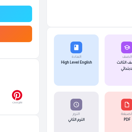
الصف
المادة
ف الثالث
High Level English
لابتدائي
بنترست
لصيغة
الترم
PDF
الترم الثاني