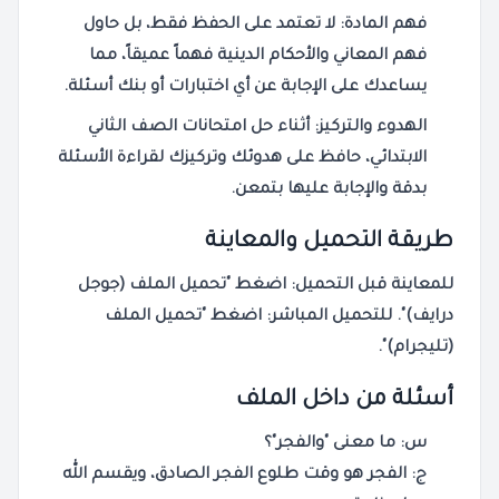
فهم المادة:
لا تعتمد على الحفظ فقط، بل حاول
فهم المعاني والأحكام الدينية فهماً عميقاً، مما
يساعدك على الإجابة عن أي
اختبارات
أو
بنك أسئلة
.
الهدوء والتركيز:
أثناء حل
امتحانات
الصف الثاني
الابتدائي
، حافظ على هدوئك وتركيزك لقراءة
الأسئلة
بدقة والإجابة عليها بتمعن.
طريقة التحميل والمعاينة
للمعاينة قبل التحميل: اضغط "تحميل الملف (جوجل
درايف)". للتحميل المباشر: اضغط "تحميل الملف
(تليجرام)".
أسئلة من داخل الملف
س: ما معنى "والفجر"؟
ج:
الفجر هو وقت طلوع الفجر الصادق، ويقسم الله