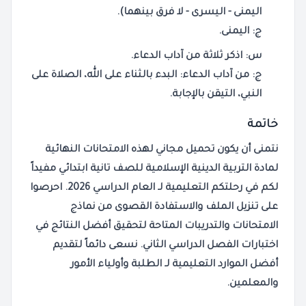
اليمنى - اليسرى - لا فرق بينهما).
ج:
اليمنى.
س: اذكر ثلاثة من آداب الدعاء.
ج:
من آداب الدعاء: البدء بالثناء على الله، الصلاة على
النبي، التيقن بالإجابة.
خاتمة
نتمنى أن يكون
تحميل مجاني
لهذه
الامتحانات
النهائية
لمادة
التربية الدينية الإسلامية
للصف
تانية ابتدائي
مفيداً
لكم في رحلتكم التعليمية لـ
العام الدراسي 2026
. احرصوا
على
تنزيل
الملف والاستفادة القصوى من
نماذج
الامتحانات
و
التدريبات
المتاحة لتحقيق أفضل النتائج في
اختبارات
الفصل الدراسي الثاني
. نسعى دائماً لتقديم
أفضل الموارد التعليمية لـ
الطلبة
وأولياء الأمور
والمعلمين.