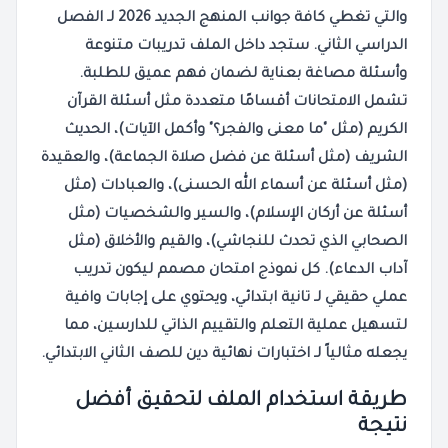
والتي تغطي كافة جوانب
المنهج الجديد 2026
لـ
الفصل
الدراسي الثاني
. ستجد داخل الملف
تدريبات
متنوعة
و
أسئلة
مصاغة بعناية لضمان فهم عميق
للطلبة
.
تشمل
الامتحانات
أقسامًا متعددة مثل أسئلة القرآن
الكريم (مثل "ما معنى والفجر؟" وأكمل الآيات)، الحديث
الشريف (مثل أسئلة عن فضل صلاة الجماعة)، والعقيدة
(مثل أسئلة عن أسماء الله الحسنى)، والعبادات (مثل
أسئلة عن أركان الإسلام)، والسير والشخصيات (مثل
الصحابي الذي تحدث للنجاشي)، والقيم والأخلاق (مثل
آداب الدعاء). كل
نموذج امتحان
مصمم ليكون
تدريب
عملي
حقيقي لـ
تانية ابتدائي
، ويحتوي على إجابات وافية
لتسهيل عملية التعلم والتقييم الذاتي
للدارسين
، مما
يجعله مثالياً لـ
اختبارات نهائية دين للصف الثاني الابتدائي
.
طريقة استخدام الملف لتحقيق أفضل
نتيجة