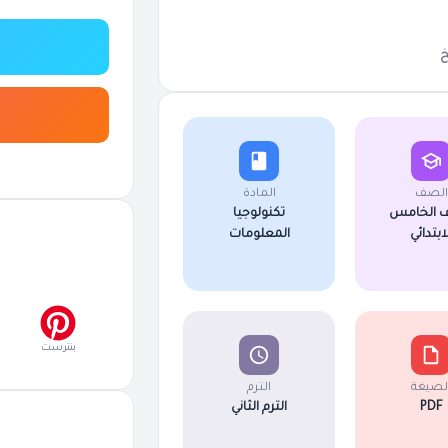
الصف
المادة
 الخامس
تكنولوجيا
لابتدائي
المعلومات
بنترست
لصيغة
الترم
PDF
الترم الثاني