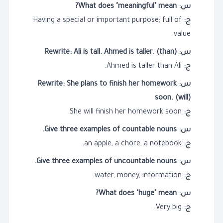
س: What does "meaningful" mean?
ج:
Having a special or important purpose; full of
value.
س: Rewrite: Ali is tall. Ahmed is taller. (than)
ج:
Ahmed is taller than Ali.
س: Rewrite: She plans to finish her homework
soon. (will)
ج:
She will finish her homework soon.
س: Give three examples of countable nouns.
ج:
an apple, a chore, a notebook.
س: Give three examples of uncountable nouns.
ج:
water, money, information.
س: What does "huge" mean?
ج:
Very big.