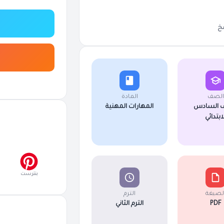
خ
الصف
المادة
 السادس
المهارات المهنية
لابتدائي
بنترست
لصيغة
الترم
PDF
الترم الثاني