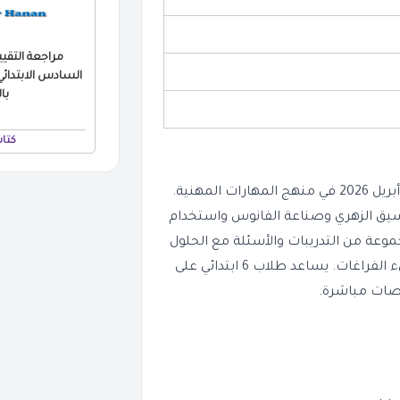
با
كتا
يحتوي هذا الملف على نماذج استرشادية متعددة لمراجعة شهر أبريل 2026 في منهج المهارات المهنية.
تنسيق الزهري وصناعة الفانوس واستخدام
وعة من التدريبات والأسئلة مع الحلول
النموذجية، بالإضافة إلى تمارين على اختيار الإجابة الصحيحة وملء الفراغات. يساعد طلاب 6 ابتدائي على
خصات مباشرة.