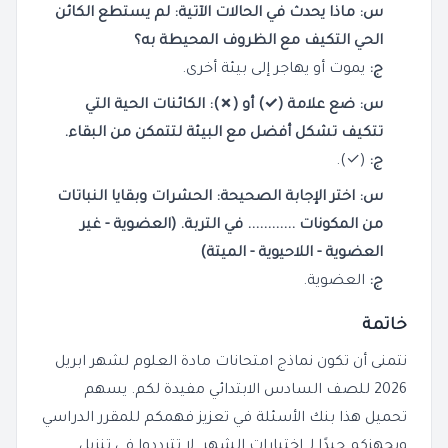
س: ماذا يحدث في الحالات الآتية: لم يستطع الكائن
الحي التكيف مع الظروف المحيطة به؟
ج:
يموت أو يهاجر إلى بيئة أخرى.
س: ضع علامة (✓) أو (✗): الكائنات الحية التي
تتكيف تشكل أفضل مع البيئة لتتمكن من البقاء.
ج:
(✓).
س: اختر الإجابة الصحيحة: الحشرات وبقايا النباتات
من المكونات ............ في التربة. (العضوية - غير
العضوية - اللاحيوية - الميتة)
ج:
العضوية.
خاتمة
نتمنى أن تكون نماذج امتحانات مادة العلوم لشهر ابريل
2026 للصف السادس الابتدائي مفيدة لكم. يسهم
تحميل هذا بنك الأسئلة في تعزيز فهمكم للمقرر الدراسي
ويجهزكم جيدًا لـ اختبارات الشهر. لا تترددوا في تنزيل