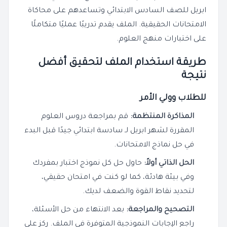
ابريل للصف السادس الابتدائي وتساعدهم على محاكاة
الامتحانات الحقيقية. الملف يقدم تدريبًا عمليًا متكاملًا
على اختبارات منهج العلوم.
طريقة استخدام الملف لتحقيق أفضل
نتيجة
للطلاب وولي الأمر
المذاكرة المنتظمة:
قم بمراجعة دروس العلوم
المقررة لشهر ابريل لـ سادسة ابتدائي جيدًا قبل البدء
في حل نماذج الامتحانات.
الحل الذاتي أولاً:
حاول حل كل نموذج اختبار بمفردك
وفي بيئة هادئة، كما لو كنت في امتحان حقيقي،
لتحديد نقاط القوة والضعف لديك.
التصحيح والمراجعة:
بعد الانتهاء من حل الأسئلة،
راجع الإجابات النموذجية المتوفرة في الملف. ركز على