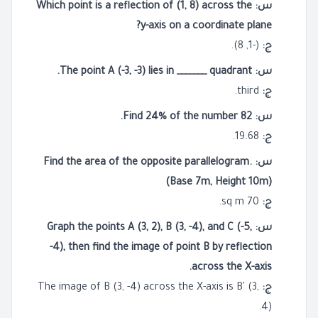
س: Which point is a reflection of (1, 8) across the
y-axis on a coordinate plane?
ج:
(-1, 8).
س: The point A (-3, -3) lies in _______ quadrant.
ج:
third.
س: Find 24% of the number 82.
ج:
19.68.
س: Find the area of the opposite parallelogram.
(Base 7m, Height 10m)
ج:
70 sq m.
س: Graph the points A (3, 2), B (3, -4), and C (-5,
-4), then find the image of point B by reflection
across the X-axis.
ج:
The image of B (3, -4) across the X-axis is B' (3,
4).