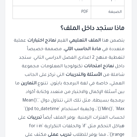
الصيغة
PDF
ماذا ستجد داخل الملف؟
يتضمن هذا
الملف التعليمي
القيم
نماذج اختبارات
عملية
متعددة في
مادة الحاسب الآلي
، مصممة خصيصاً
لتغطية منهج 2 اعدادي الفصل الدراسي الثاني. ستجد
داخل
نماذج امتحانات
تكنولوجيا المعلومات مجموعة
شاملة من
الأسئلة والتدريبات
التي تركز على الجانب
العملي، خاصة في لغة البرمجة بايثون. تتنوع
التمارين
ما
بين أسئلة الإكمال والاختيار من متعدد وكتابة أكواد
برمجية بسيطة، مثل تلك التي تتناول دوال `Mean()`,
`Min()`, `Max()`، وكيفية استخدام `pd.to_datetime()`
لحساب الفترات الزمنية. يوفر الملف أيضاً
تدريبات
على
هياكل التحكم مثل `if` والحلقات التكرارية `for i in
range()`، مما يوفر للطلاب
تدريب عملي
مكثف على