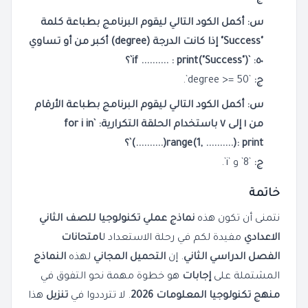
س: أكمل الكود التالي ليقوم البرنامج بطباعة كلمة
"Success" إذا كانت الدرجة (degree) أكبر من أو تساوي
٥٠: `if .......... : print("Success")`؟
ج:
`degree >= 50`.
س: أكمل الكود التالي ليقوم البرنامج بطباعة الأرقام
من ١ إلى ٧ باستخدام الحلقة التكرارية: `for i in
range(1, ..........): print(..........)`؟
ج:
`8` و `i`.
خاتمة
نتمنى أن تكون هذه
نماذج عملي تكنولوجيا للصف الثاني
الاعدادي
مفيدة لكم في رحلة الاستعداد ل
امتحانات
الفصل الدراسي الثاني
. إن
التحميل المجاني
لهذه
النماذج
المشتملة على
إجابات
هو خطوة مهمة نحو التفوق في
منهج تكنولوجيا المعلومات 2026
. لا تترددوا في
تنزيل
هذا