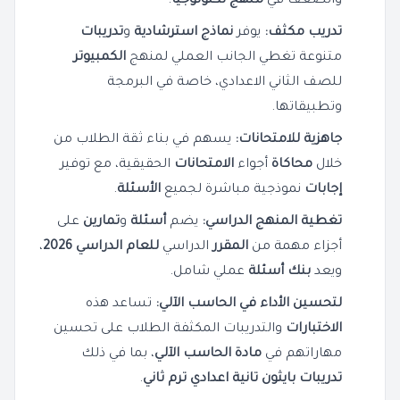
والضعف في
منهج تكنولوجيا
.
تدريب مكثف:
يوفر
نماذج استرشادية
و
تدريبات
متنوعة تغطي الجانب العملي لمنهج
الكمبيوتر
للصف الثاني الاعدادي، خاصة في البرمجة
وتطبيقاتها.
جاهزية للامتحانات:
يسهم في بناء ثقة الطلاب من
خلال
محاكاة
أجواء
الامتحانات
الحقيقية، مع توفير
إجابات
نموذجية مباشرة لجميع
الأسئلة
.
تغطية المنهج الدراسي:
يضم
أسئلة
و
تمارين
على
أجزاء مهمة من
المقرر
الدراسي
للعام الدراسي 2026
،
ويعد
بنك أسئلة
عملي شامل.
لتحسين الأداء في الحاسب الآلي:
تساعد هذه
الاختبارات
والتدريبات المكثفة الطلاب على تحسين
مهاراتهم في
مادة الحاسب الآلي
، بما في ذلك
تدريبات بايثون تانية اعدادي ترم ثاني
.