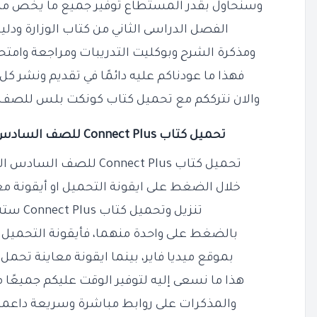
وسنحاول بقدر المستطاع توفير جميع ما يخص منهج Connect Plus ستة اب
الفصل الدراسى الثاني من كتاب الوزارة ودلي
ومذكرة الشرح وبوكليت التدريبات ومراجعة وامت
فهذا ما عودناكم عليه دائمًا في تقديم ونشر كل
والان نترككم مع تحميل كتاب كونكت بلس للصف الس
تحميل كتاب Connect Plus للصف
السادس
تحميل كتاب Connect Plus للصف السادس الابتدائي الترم الثاني PDF من
خلال الضغط على ايقونة التحميل او أيقونة م
تنزيل وتحميل كتاب Connect Plus ستة ابتدائي الترم
بالضغط على واحدة منهما، فأيقونة التحميل
بموقع ميديا فاير، بينما ايقونة معاينة تحم
هذا ما نسعى إليه لتوفير الوقت عليكم جميعًا م
والمذكرات على روابط مباشرة وسريعة داعمة