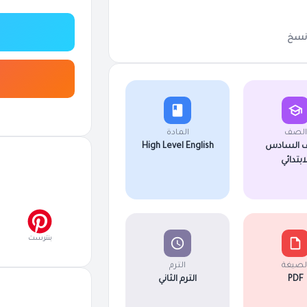
نسخ
الصف
المادة
 السادس
High Level English
لابتدائي
بنترست
لصيغة
الترم
PDF
الترم الثاني