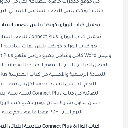
من موقع مذكرات جاهزة للطباعة لكل من يحاول
كتاب كونكت بلس للصف السادس الابتدائي الترم الثاني PDF بدون عل
تحميل كتاب الوزارة كونكت بلس للصف
الساد
تحميل كتاب الوزارة Connect Plus للصف السادس الابتدائي الترم الثاني PDF
هو كتاب الوزارة كونكت بلس لغات سادسة ابتدائ
وليس Word كامل وشامل جميع دروس منهج Connect Plus الصف السادس الابتدائي
الفصل الدراسي الثاني المنهج الجديد بالتعديلات الج
النسخة الرسمية والأصلية من كتاب المدرسة Connect Plus ستة ابتدائي ترم ثاني
للعام الدراسي الجديد نقدمه لكل من يبحث عن
النهائية من كتاب Connect Plus لسنة ستة ابتدائي الترم الثاني معدل وجديد
فنحن نحاول بقدر الامكان توفير جميع كتب الوز
الترم الثاني PDF فهذا ما عودناكم عليه بشكل دائم ومستمر
كتاب الوزارة Connect Plus سادسة ابتدائي الترم الثاني بالتعديلات الجديدة