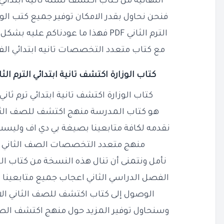
النهائية من كتاب اكتشف لسنة تانية ابتدائي 
فنحن نحاول بقدر الامكان توفير جميع كتب الوزا
الترم الثاني PDF فهذا ما عودناكم عليه بشكل دائم ومستمر والآن واليوم
مع كتاب متعدد التخصصات تانيه ابتدائي الفص
كتاب الوزارة اكتشف تانية ابتدائي الترم الث
كتاب الوزارة اكتشف تانية ابتدائي ترم ثاني PDF النسخة الاصلي
هو كتاب المدرسة منهج اكتشف للصف الثاني
نقدمه لكافة متابعينا بصيغة بي دي اف وليس
منهج متعدد التخصصات الصف الثاني الا
نأمل ونتمنى أن تنال هذه النسخة من كتاب الو
الفصل الدراسي الثاني اعجاب جميع متابعينا ف
الوصول إلى كتاب اكتشف للصف الثاني الابتدائ
وسنحاول توفير المزيد حول منهج اكتشف الصف ا