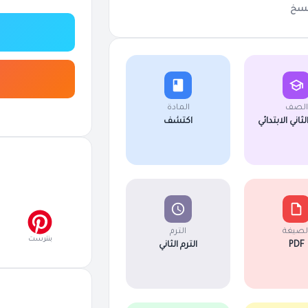
سخ
الصف
المادة
اني الابتدائي
اكتشف
لصيغة
الترم
بنترست
PDF
الترم الثاني