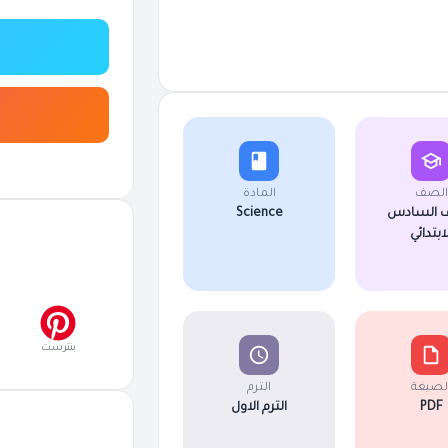
الصف
المادة
 السادس
Science
لابتدائي
بنترست
لصيغة
الترم
PDF
الترم الاول