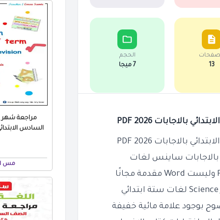
صفحات
الحجم
13
7 ميجا
السادس الابتدائي بالا
ساينس لغات
مس اي
وح بوجود علامة مائية خفيفة