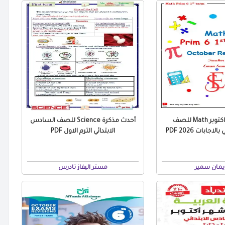
مراجعة شهر اكتوبر Math للصف
أحدث مذكرة Science للصف السادس
جابات 2026 PDF
الابتدائي الترم الاول PDF
مان سمير
مستر اليفاز تادرس