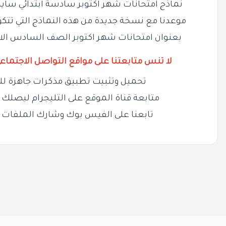
نماذج امتحانات شهر اكتوبر سادسة ابتدائي ساين
موعدنا مع نسخة جديدة من هذه النماذج التي تتكون من 13 صفحة وبحج
بعنوان امتحانات شهر اكتوبر الصف السادس الابتدائي Science بالاج
لا تنس متابعتنا على مواقع التواصل الاجتماع
تحميل وتثبيت تطبيق مذكرات جاهزة لل
متابعة قناة الموقع على التليجرام ليصلك ج
تابعنا على الفيس بوك وشارك الملفات 