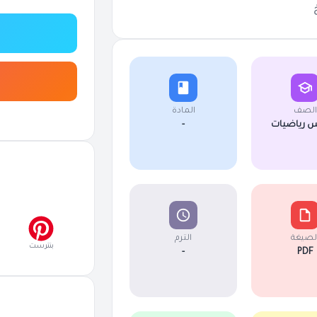
الصف
المادة
 رياضيات
-
لصيغة
الترم
بنترست
-
PDF