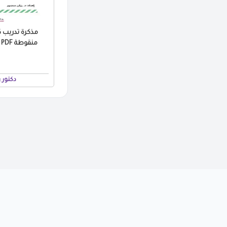
مذكرة تدريب كت
منقوطة PDF دكتورة رزان منصور
دكتور 