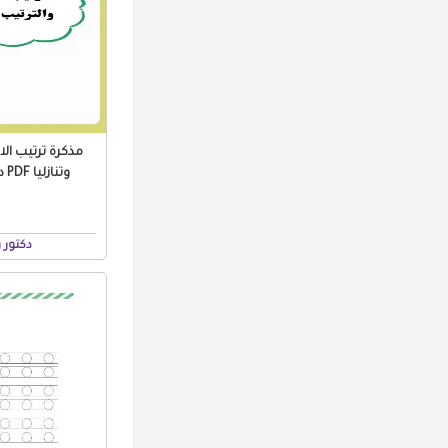
مذكرة ترتيب الا
وتنازليا PDF دكتورة رزان منصور
دكتور 