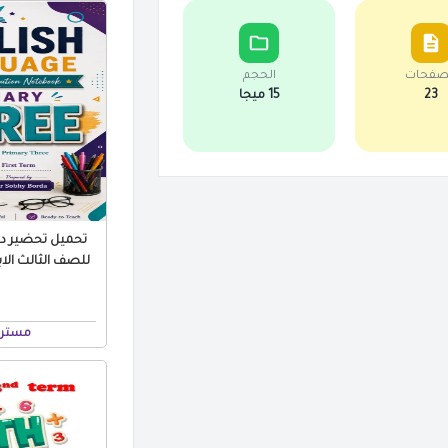
صفحات
الحجم
23
15 ميجا
تحميل تحضير درو
مستر 