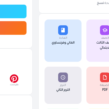
حة:
نسخ
الصف
المادة
ف الثالث
الماني وفرنساوي
لابتدائي
بنترست
لصيغة
الترم
PDF
الترم الثاني