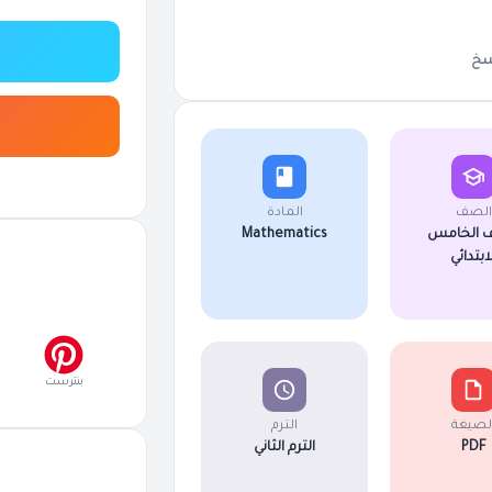
خ
الصف
المادة
 الخامس
Mathematics
لابتدائي
بنترست
لصيغة
الترم
PDF
الترم الثاني