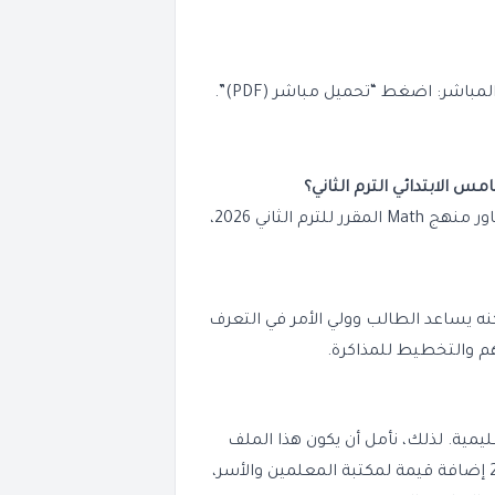
اشر: اضغط “تحميل مباشر (PDF)”.
 الابتدائي الترم الثاني؟
نعم، يتضمن الدفتر التحضير المفصل لجميع دروس ومحاور منهج Math المقرر للترم الثاني 2026،
ه يساعد الطالب وولي الأمر في التعرف
هم والتخطيط للمذاكرة.
مية. لذلك، نأمل أن يكون هذا الملف
الخاص بتحضير Math للصف الخامس الابتدائي الترم الثاني 2026 إضافة قيمة لمكتبة المعلمين والأسر،