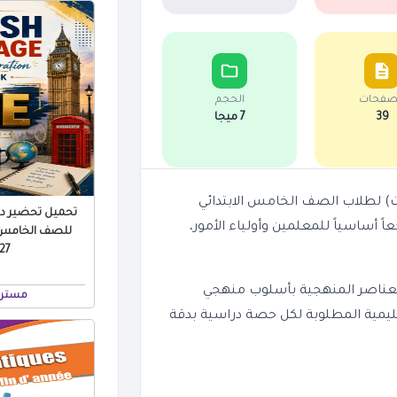
صفحات
الحجم
39
7 ميجا
امل لتحضير دروس مادة Math (الرياضيات) لطلاب الصف الخامس الابتدائي
تحميل تحضير درو
مصمم ليكون مرجعاً أساسياً للمعلمين وأولياء الأمور،
للصف الخامس ال
 PDF
لعناصر المنهجية بأسلوب منهجي
مستر 
تعليمية المطلوبة لكل حصة دراسية بدقة